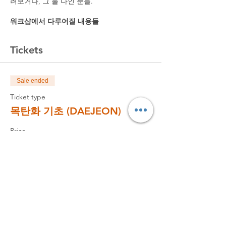
려보거나, 그 둘 다인 분들.
워크샵에서 다루어질 내용들
- 목탄드로잉 재료의 종류와 특성.
- 목탄을 쥐는 방법.
Tickets
- 목탄으로 표현할수 있는 다양한 선과 톤.
- 촉각을 이용하는 그리기 방법.
- 정밀묘사에서 벗어나기.
Sale ended
워크샵 수강 후 기대 효과
Ticket type
- 목탄을 이용한 표현법에 친숙해지고 인물화
목탄화 기초 (DAEJEON)
위 초반 도입부를 익히게 됩니다.
- 인물화의 전체 과정을 축약해서 경험해보
Price
고, 중급 단계의 인물화로 나아갈 수 있는 스
$130.00
터디 방법을 익힙니다.
날짜, 시간
- 2018년 7월 27일(금). 6-9pm
Sale ended
장소
Ticket type
- 대전 (유성구).
목탄화 재료 랜탈
인원수에 적당한 장소가 확정될때 이메