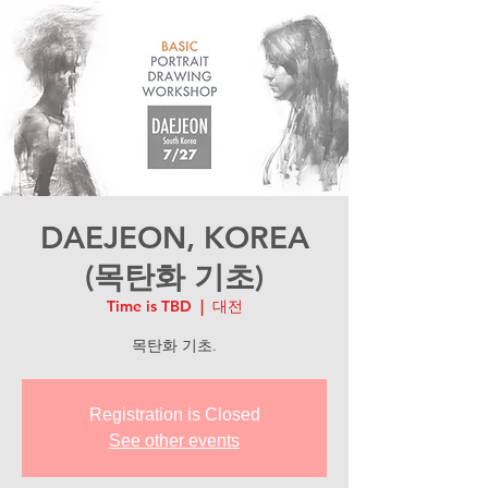
DAEJEON, KOREA
(목탄화 기초)
Time is TBD
  |  
대전
목탄화 기초.
Registration is Closed
See other events