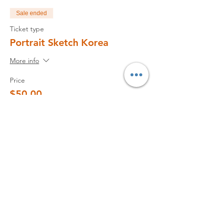
- 세계 30여개국 70여개 도시 현지 미술관련
Sale ended
기관, 학교 초빙 강사.
Ticket type
Portrait Sketch Korea
[대상]
- 유화 나 다른 재료로 인물 그림을 그려본 적
More info
있는 분들.
Price
$50.00
[워크샵에서 다루어질 내용들
]
- 유화 재료의 사용 방법.
+$5.00 VAT
- 유화로 따라 그려보는 인상화.
- 정밀묘사에서 용감하게 벗어나기.
Sale ended
Ticket type
[워크샵 수강 후 기대 효과]
- 유화 재료를 인물화 그리기에 친숙해지고
예약 (Waiting List)
진행 방법을 익히게 됩니다.
- Zin Lim 작가의 인물화 그리기 방법을 익히
More info
게 됩니다.
Price