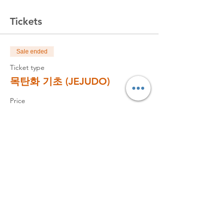
Tickets
Sale ended
Ticket type
목탄화 기초 (JEJUDO)
Price
$130.00
Sale ended
Ticket type
목탄화 재료 랜탈
Price
$10.00