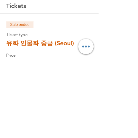
행작업.
Tickets
- 빛 환경에 따라 다른 색온도를 사용하기.
- 색과 공기원근법.
- 인물화를 위한 구성법.
Sale ended
- 그리는 사람을 그림에 비추는 방법.
Ticket type
워크샵 수강 후 기대 효과
유화 인물화 중급 (Seoul)
- 그림의 단계별 집중도가 높아지고 완성 작
품의 수준이 높아집니다.
Price
- 인물화로 표현하려는 각자의 '주제'를 가지
$300.00
게 됩니다.
- 목표가 생겨서 그리다말고 방황하는 현상이
줄어듭니다.
- 그리는게 더 재미 있어집니다.
Sale ended
하루 일정
Ticket type
- 약 두시간 : 첫 두시: 강의, 데모, 질의응답,
일요일 수업만 참가
연습 1.
- 약 30분 점심 및 휴식.
More info
- 약 두시5: 연습 2, 피드백, 크리틱.
Price
장소/날짜/시간
$170.00