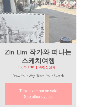
Zin Lim 작가와 떠나는
스케치여행
Fri, Oct 10
  |  
과천상상자이
Draw Your Way, Travel Your Sketch
Tickets are not on sale
See other events