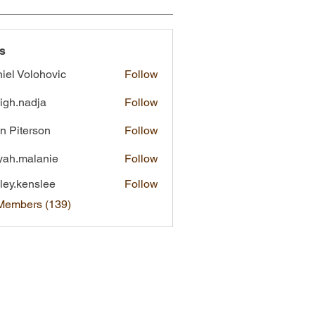
s
iel Volohovic
Follow
eigh.nadja
Follow
nadja
n Piterson
Follow
yah.malanie
Follow
malanie
ley.kenslee
Follow
kenslee
 Members (139)