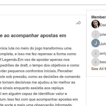
Member
Dan
jol
te ao acompanhar apostas em
joleigh.
Joh
ica luta no meio do jogo transformou uma 
ani
ompleta, e isso me fez repensar a forma como 
aniyah.
of Legends.Em vez de apostar apenas nos 
bex
bexley.
drões de draft, o tempo dos objetivos e como 
See All
der pequenos confrontos iniciais. Perceber 
role sob pressão, como as decisões de comando 
tornam decisivas me ajudou a ler melhor as 
 sinais enquanto assistia aos replays 
 em alguém capaz de identificar valor e 
um. Isso fez com que acompanhar apostas em 
e sorte e mais uma observação informada.