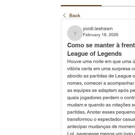
Back
yordi.leshawn
February 18, 2026
yordi.leshawn
Como se manter à fren
League of Legends
Houve uma noite em que uma ún
vitória certa em uma surpresa c
abordo as partidas de League 
nomes, comecei a acompanhar pa
as equipes se adaptam após per
quais jogadores perdem o cont
mudam e quando as rotações se 
partidas. Anotar esses pequenos
transformou o espectador casual
antecipar mudanças de moment
LoL parecesse menos um jogo d