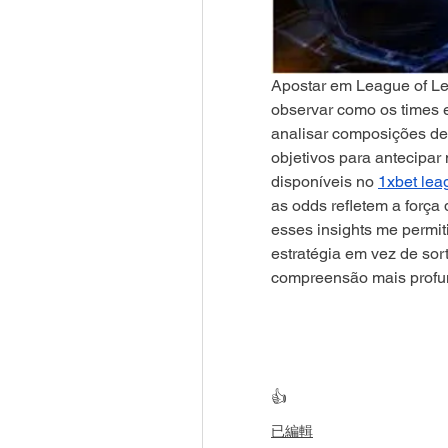
Apostar em League of Le
observar como os times 
analisar composições de 
objetivos para antecipar 
disponíveis no 
1xbet lea
as odds refletem a força
esses insights me permit
estratégia em vez de sor
compreensão mais profun
👍
已編輯