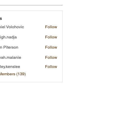
s
iel Volohovic
Follow
eigh.nadja
Follow
nadja
n Piterson
Follow
yah.malanie
Follow
malanie
ley.kenslee
Follow
kenslee
 Members (139)