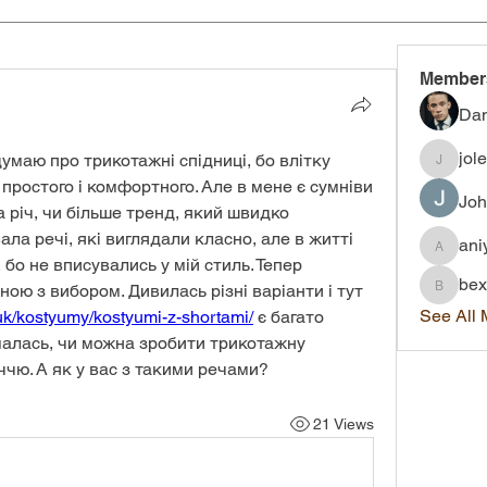
Member
Dan
jol
умаю про трикотажні спідниці, бо влітку 
joleigh.
простого і комфортного. Але в мене є сумніви 
Joh
 річ, чи більше тренд, який швидко 
ла речі, які виглядали класно, але в житті 
ani
aniyah.
о не вписувались у мій стиль. Тепер 
bex
намагаюсь бути більш обережною з вибором. Дивилась різні варіанти і тут 
bexley.
See All
-luk/kostyumy/kostyumi-z-shortami/
 є багато 
умалась, чи можна зробити трикотажну 
чю. А як у вас з такими речами?
21 Views