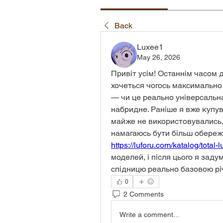
Back
Luxee1
May 26, 2026
Привіт усім! Останнім часом д
хочеться чогось максимально 
— чи це реально універсальна
набридне. Раніше я вже купува
майже не використовувались, б
https://luforu.com/katalog/total
моделей, і після цього я зад
спідницю реально базовою річ
0
2 Comments
Write a comment...