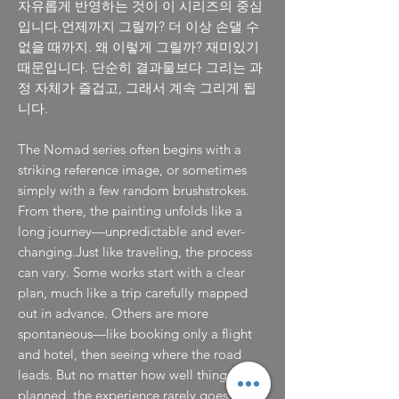
자유롭게 반영하는 것이 이 시리즈의 중심
입니다.언제까지 그릴까? 더 이상 손댈 수
없을 때까지. 왜 이렇게 그릴까? 재미있기
때문입니다. 단순히 결과물보다 그리는 과
정 자체가 즐겁고, 그래서 계속 그리게 됩
니다.
The Nomad series often begins with a
striking reference image, or sometimes
simply with a few random brushstrokes.
From there, the painting unfolds like a
long journey—unpredictable and ever-
changing.Just like traveling, the process
can vary. Some works start with a clear
plan, much like a trip carefully mapped
out in advance. Others are more
spontaneous—like booking only a flight
and hotel, then seeing where the road
leads. But no matter how well things are
planned, the experience rarely goes