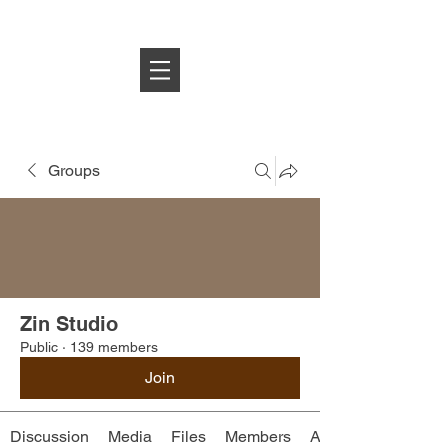
Log In
Groups
Zin Studio
Public
·
139 members
Join
Discussion
Media
Files
Members
About