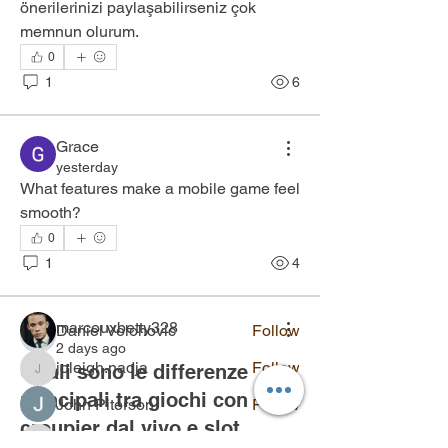
önerilerinizi paylaşabilirseniz çok 
memnun olurum.
0
1
6
Grace
yesterday
About
What features make a mobile game feel 
Welcome to the group! You can connect
smooth?
with other members, ge
...
Read more
0
1
4
Members
marcouxbetty328
Daniel Volohovic
Follow
marcouxbetty328
2 days ago
joleigh.nadja
Follow
Quali sono le differenze
joleigh.nadja
principali tra giochi con
John Piterson
Follow
croupier dal vivo e slot
aniyah.malanie
Follow