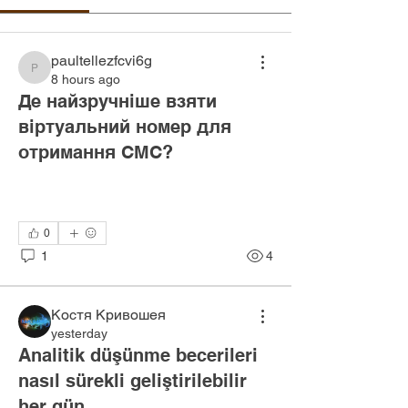
paultellezfcvi6g
paultellezfcvi6g
8 hours ago
Де найзручніше взяти
віртуальний номер для
отримання СМС?
0
1
4
Костя Кривошея
yesterday
Analitik düşünme becerileri
nasıl sürekli geliştirilebilir
her gün