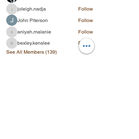
joleigh.nadja
Follow
joleigh.nadja
John Piterson
Follow
aniyah.malanie
Follow
aniyah.malanie
bexley.kenslee
Follow
bexley.kenslee
See All Members (139)
Contact
Q&A
SUBSCRIBE
Stay updated with new videos,
workshops, and exclusive offers.