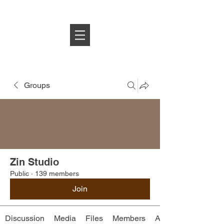
Log In
Groups
Zin Studio
Public
·
139 members
Join
Discussion
Media
Files
Members
About