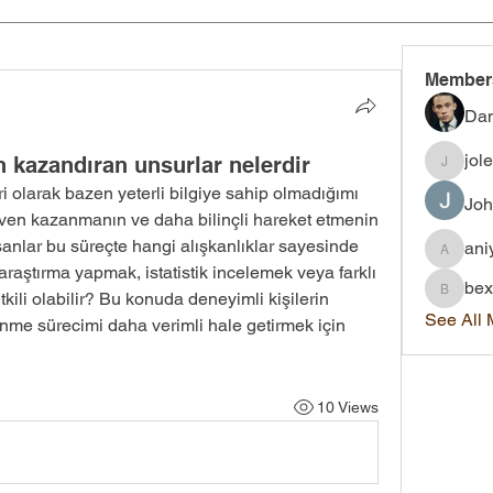
Member
Dan
jol
 kazandıran unsurlar nelerdir
joleigh.
i olarak bazen yeterli bilgiye sahip olmadığımı 
Joh
en kazanmanın ve daha bilinçli hareket etmenin 
sanlar bu süreçte hangi alışkanlıklar sayesinde 
ani
aniyah.
 araştırma yapmak, istatistik incelemek veya farklı 
bex
kili olabilir? Bu konuda deneyimli kişilerin 
bexley.
See All
nme sürecimi daha verimli hale getirmek için 
10 Views