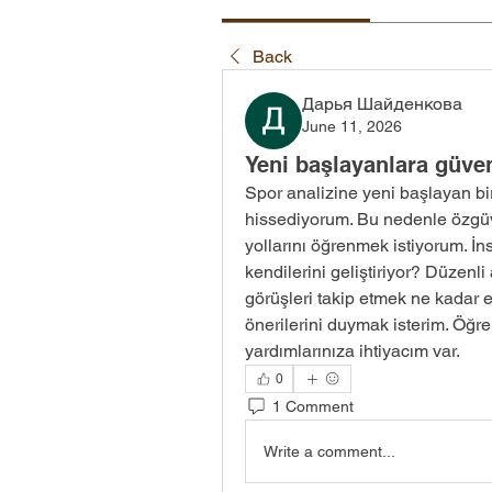
Back
Дарья Шайденкова
June 11, 2026
Yeni başlayanlara güven
Spor analizine yeni başlayan bir
hissediyorum. Bu nedenle özgüv
yollarını öğrenmek istiyorum. İn
kendilerini geliştiriyor? Düzenli
görüşleri takip etmek ne kadar et
önerilerini duymak isterim. Öğre
yardımlarınıza ihtiyacım var.
0
1 Comment
Write a comment...