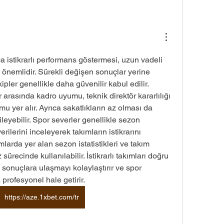
 istikrarlı performans göstermesi, uzun vadeli 
önemlidir. Sürekli değişen sonuçlar yerine 
ipler genellikle daha güvenilir kabul edilir. 
er arasında kadro uyumu, teknik direktör kararlılığı 
 yer alır. Ayrıca sakatlıkların az olması da 
ileyebilir. Spor severler genellikle sezon 
ilerini inceleyerek takımların istikrarını 
mlarda yer alan sezon istatistikleri ve takım 
 sürecinde kullanılabilir. İstikrarlı takımları doğru 
 sonuçlara ulaşmayı kolaylaştırır ve spor 
profesyonel hale getirir.
https://aze.1xbet.com/tr