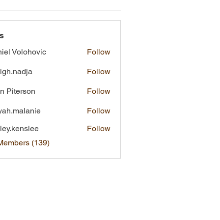
s
iel Volohovic
Follow
eigh.nadja
Follow
nadja
n Piterson
Follow
yah.malanie
Follow
malanie
ley.kenslee
Follow
kenslee
 Members (139)