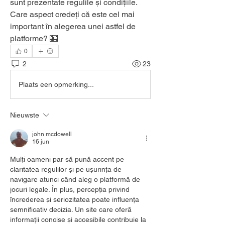
sunt prezentate regulile și condițiile. 
Care aspect credeți că este cel mai 
important în alegerea unei astfel de 
platforme? 🎰
0
2
23
Plaats een opmerking...
Nieuwste
john mcdowell
16 jun
Mulți oameni par să pună accent pe 
claritatea regulilor și pe ușurința de 
navigare atunci când aleg o platformă de 
jocuri legale. În plus, percepția privind 
încrederea și seriozitatea poate influența 
semnificativ decizia. Un site care oferă 
informații concise și accesibile contribuie la 