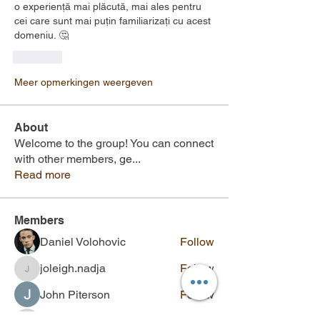
o experiență mai plăcută, mai ales pentru 
cei care sunt mai puțin familiarizați cu acest 
domeniu. 🤔
Like
Meer opmerkingen weergeven
About
Welcome to the group! You can connect
with other members, ge
...
Read more
Members
Daniel Volohovic
Follow
joleigh.nadja
Follow
joleigh.nadja
John Piterson
Follow