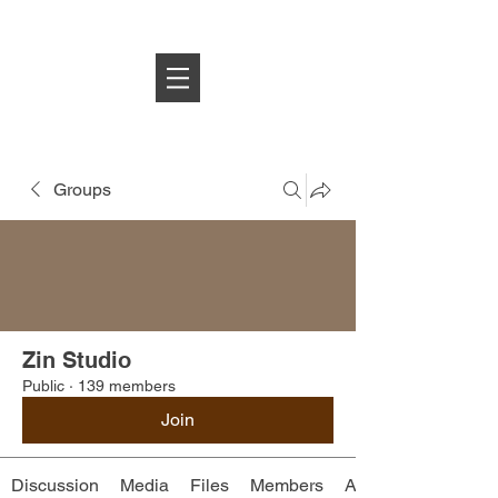
Log In
Groups
Zin Studio
Public
·
139 members
Join
Discussion
Media
Files
Members
About